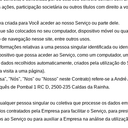
ções, participação societária ou outros títulos com direito a vo
va criada para Você aceder ao nosso Serviço ou parte dele.
ue são colocados no seu computador, dispositivo móvel ou qualq
o de navegação nesse site, entre outros usos.
formações relativas a uma pessoa singular identificada ou ident
ispositivo que possa aceder ao Serviço, como um computador, um
 dados recolhidos automaticamente, criados pela utilização do S
 visita a uma página).
sa", "Nós", "Nos" ou "Nosso" neste Contrato) refere-se a And
quês de Pombal 1 RC D, 2500-235 Caldas da Rainha.
 qualquer pessoa singular ou coletiva que processe os dados e
dos contratados pela Empresa para facilitar o Serviço, para pr
s ao Serviço ou para auxiliar a Empresa na análise da utilizaç