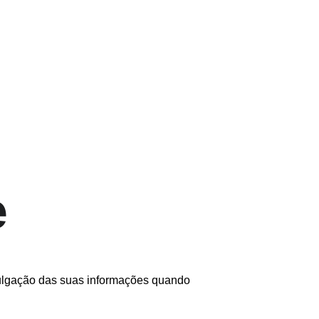
wsletter
Contacto
Carrinho
e
ivulgação das suas informações quando 