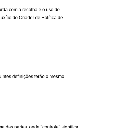
orda com a recolha e o uso de 
xílio do Criador de Política de 
uintes definições terão o mesmo 
 das partes, onde "controle" significa 