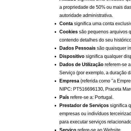
a propriedade de 50% ou mais das a
autoridade administrativa.
Conta 
significa uma conta exclusi
Cookies
 são pequenos arquivos q
contendo detalhes do seu históric
Dados Pessoais
 são quaisquer in
Dispositivo
 significa qualquer d
Dados de Utilização
 referem-se a
Serviço (por exemplo, a duração da
Empresa
 (referida como "a Empre
NIPC: PT516696130, Praceta Mar
País
 refere-se a: Portugal.
Prestador de Serviços
 significa
empresas ou indivíduos terceiriza
para executar serviços relacionado
Serviço
 refere-se ao Website.