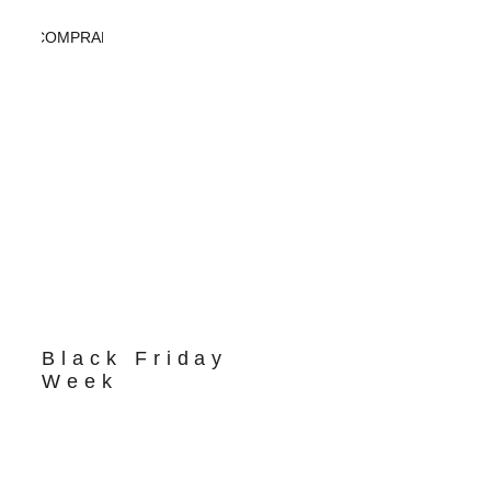
COMPRAR
Black Friday 
Week
From November 
24 to 30, enjoy 