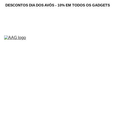
DESCONTOS DIA DOS AVÓS - 10% EM TODOS OS GADGETS
Novidades
Computadores 
Personalizados
Serviços
Loja
Game Dev 
C
Studio
Testemunhos
Newsletter
Contacto