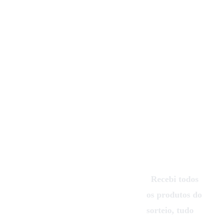
O preço foi muito competitivo e 
o computador já veio com o 
Windows instalado, pronto a 
usar. Nota-se claramente o 
cuidado e o profissionalismo 
na montagem. Recomendo sem 
qualquer dúvida.”
- João Esteves
”
Recebi o 
”
Recebi todos 
meu 
os produtos do 
computador 
sorteio, tudo 