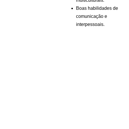
multiculturais.
Boas habilidades de 
comunicação e 
interpessoais.
André 
Azevedo 
Gomes 
Subscrev
Unipesso