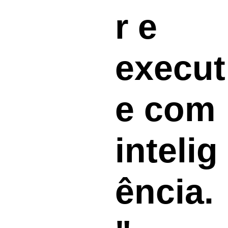
r e 
execut
e com 
intelig
ência.