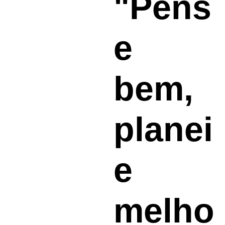
"
Pens
e 
bem, 
planei
e 
melho