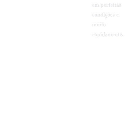
num dos 
em perfeitas 
sorteios e 
condições e 
estou 
muito 
satisfeita com 
rapidamente.
”
ele. 
- Andreia Maia
Recomendo!
”
- Carolina Dias
”Tive o prazer de lidar com 
uma equipe fantástica na AAG. 
Inscrevi-me para ganhar a 
consola de jogos retrô deles 