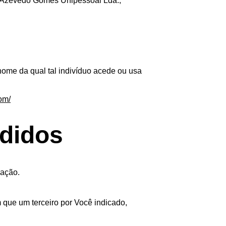
ré Azevedo Gomes Unipessoal Lda., 
nome da qual tal indivíduo acede ou usa 
om/
edidos
cação.
que um terceiro por Você indicado, 