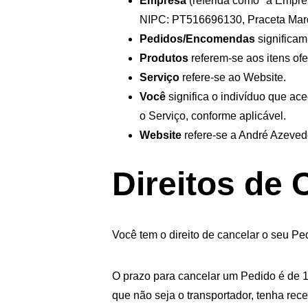
Empresa
 (referida como "a Empre
NIPC: PT516696130, Praceta Mar
Pedidos/Encomendas
 significa
Produtos
 referem-se aos itens of
Serviço
 refere-se ao Website.
Você
 significa o indivíduo que a
o Serviço, conforme aplicável.
Website
 refere-se a André Azeve
Direitos de
Você tem o direito de cancelar o seu Pe
O prazo para cancelar um Pedido é de 1
que não seja o transportador, tenha rec