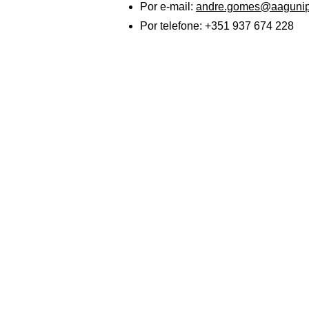
Por e-mail: 
andre.gomes@aagunip
Por telefone: +351 937 674 228
André Azevedo Gomes
Unipessoal Lda.
andre.gomes@aagunipeslda.com
+351 937 674 228
Termos e 
Política de