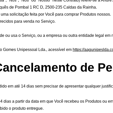
sa", "Nós", "Nos" ou "Nosso" neste Contrato) refere-se a And
quês de Pombal 1 RC D, 2500-235 Caldas da Rainha.
m uma solicitação feita por Você para comprar Produtos nossos.
erecidos para venda no Serviço.
cede ou usa o Serviço, ou a empresa ou outra entidade legal em 
do Gomes Unipessoal Lda., acessível em 
https://aagunipeslda.c
 Cancelamento de P
dido em até 14 dias sem precisar de apresentar qualquer justifi
4 dias a partir da data em que Você recebeu os Produtos ou em 
ebido o produto entregue.