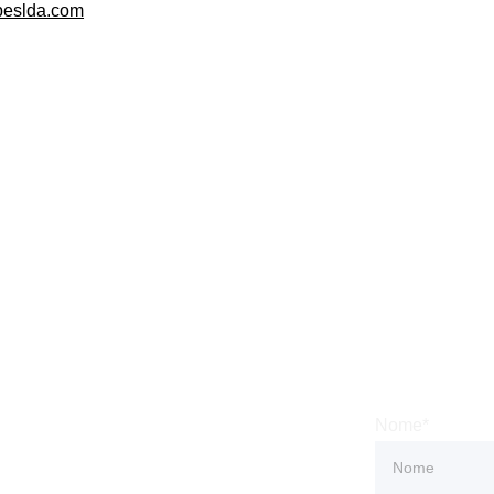
eslda.com
 
Subsc
Nome*
Condições
 Privacidade