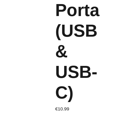
Porta
(USB
&
USB-
C)
€10.99