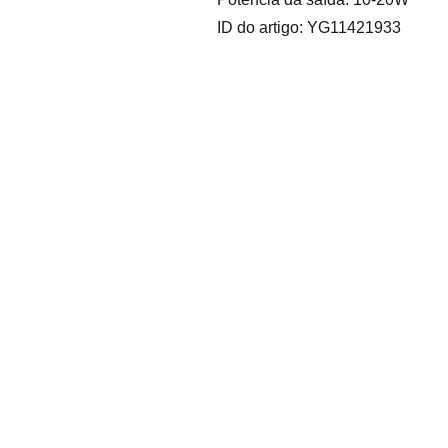
ID do artigo: YG11421933
André 
Azevedo 
Gomes 
Subscrev
Unipesso
er a 
al Lda.