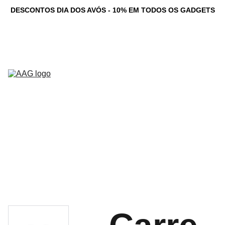
DESCONTOS DIA DOS AVÓS - 10% EM TODOS OS GADGETS
Novidades
Computadores 
Personalizados
Serviços
Loja
Game Dev 
C
Studio
Testemunhos
Newsletter
Contacto