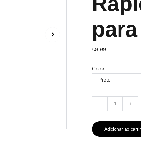
Ráp
para
€8.99
Color
-
+
Adicionar ao carri