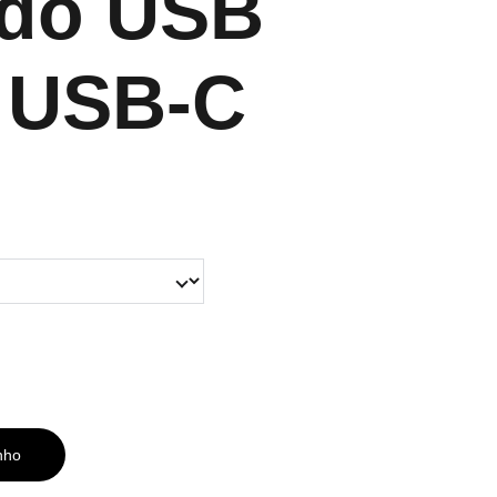
ido USB
 USB-C
nho