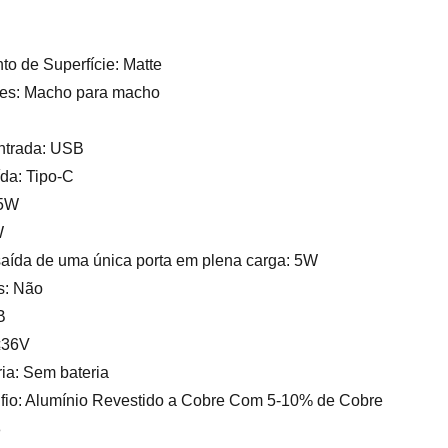
o de Superfície: Matte
ões: Macho para macho
entrada: USB
ída: Tipo-C
 5W
W
aída de uma única porta em plena carga: 5W
s: Não
B
≤36V
ia: Sem bateria
o fio: Alumínio Revestido a Cobre Com 5-10% de Cobre
8