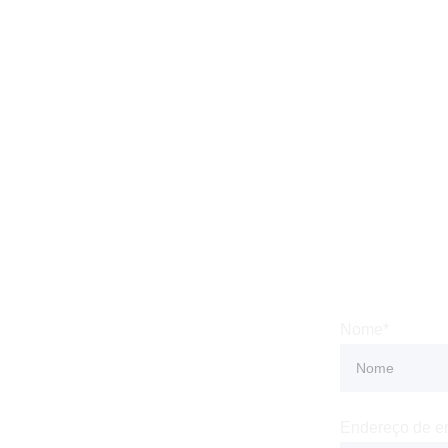
 
Subsc
Nome*
Condições
 Privacidade
Endereço de e
e Devolução e 